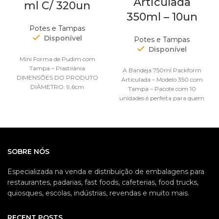
Articulada
ml C/ 320un
350ml – 10un
Potes e Tampas
Disponível
Potes e Tampas
Disponível
Mini Forma de Pudim com
Tampa – Plastilânia
A Bandeja 750ml Packform
DIMENSÕES DO PRODUTO
Articulada – Modelo 350 com
DIÂMETRO: 9,6cm
Tampa – Pacote com 10
ALTURA: 3,8cm
unidades é perfeita para quem
CAPACIDADE: 80ml
busca
DIMENSÕES E PESO DA
EMBALAGEM:
SOBRE NÓS
Especializada na venda e distribuição de embalagens para
restaurantes, padarias, fast foods, cafeterias, food trucks,
quiosques, escolas, indústrias, revendas e muito mais.
RECENT POSTS