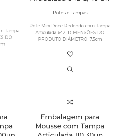
Potes e Tampas
Out of stock
Pote Mini Doce Redondo com Tampa
om Tampa
Articulada 642 DIMENSÕES DO
ES DO
PRODUTO DIÂMETRO: 7,5cm
cm
ALTURA: 5cm CAPACIDADE: 125ml
REFERÊNCIA: S642 DIMENSÕES E
cm
PESO DA
l
NSÕES E
ra
Embalagem para
mpa
Mousse com Tampa
300un
Articulada 110 30un