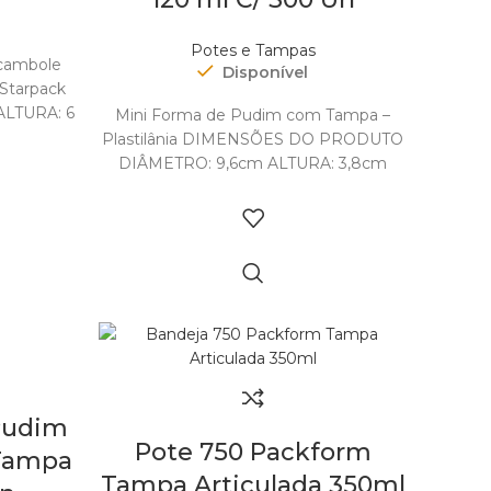
Potes e Tampas
cambole
Disponível
Starpack
LTURA: 6
Mini Forma de Pudim com Tampa –
m
Plastilânia DIMENSÕES DO PRODUTO
cm
DIÂMETRO: 9,6cm ALTURA: 3,8cm
l
CAPACIDADE: 120ml DIMENSÕES E
PESO DA EMBALAGEM:
ALTURA: 43cm
Pudim
Pote 750 Packform
 Tampa
Tampa Articulada 350ml