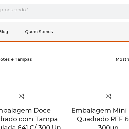
Blog
Quem Somos
otes e Tampas
Mostr
mbalagem Doce
Embalagem Mini
drado com Tampa
Quadrado REF 6
ulada 641 C/ 300 Un
300un