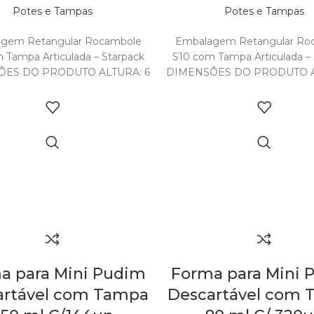
Potes e Tampas
Potes e Tampas
Out of stock
Out of stock
gem Retangular Rocambole
Embalagem Retangular Ro
 Tampa Articulada – Starpack
S10 com Tampa Articulada – 
ÕES DO PRODUTO ALTURA: 6
DIMENSÕES DO PRODUTO A
cm LARGURA: 9 cm
cm LARGURA: 9 c
OMPRIMENTO: 18 cm
COMPRIMENTO: 18 
CAPACIDADE: 800 ml
CAPACIDADE: 800 m
a para Mini Pudim
Forma para Mini 
artável com Tampa
Descartável com