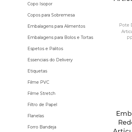
Copo Isopor
Copos para Sobremesa
Pote 
Embalagens para Alimentos
Arti
Embalagens para Bolos e Tortas
PR
Espetos e Palitos
C
Essenciais do Delivery
REFER
P
Etiquetas
Filme PVC
Filme Stretch
Filtro de Papel
Emba
Flanelas
Red
Forro Bandeja
Artic