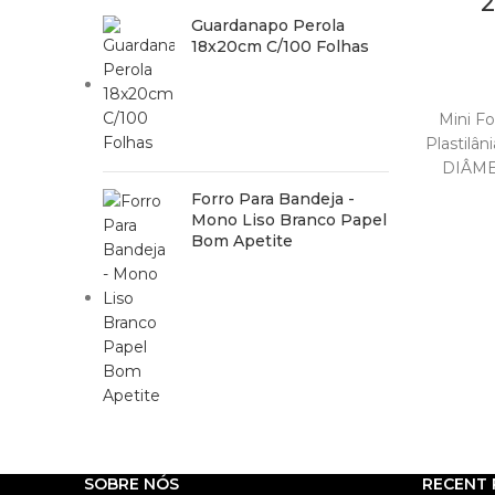
2
Guardanapo Perola
18x20cm C/100 Folhas
Mini F
Plastil
DIÂME
CAPACI
Forro Para Bandeja -
P
Mono Liso Branco Papel
Bom Apetite
SOBRE NÓS
RECENT 