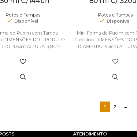
50 ml C/144un
80 ml C/ 320
Potes e Tampas
Potes e Tampas
Disponível
Disponível
orma de Pudim com Tampa –
Mini Forma de Pudim com 
ânia DIMENSÕES DO PRODUTO
Plastilânia DIMENSÕES DO
TRO: 9,6cm ALTURA: 3,8cm
DIÂMETRO: 9,6cm ALTURA
DADE: 250ml DIMENSÕES E
CAPACIDADE: 80ml DIME
ESO DA EMBALAGEM:
PESO DA EMBALAGE
1
2
→
POSTS
ATENDIMENTO