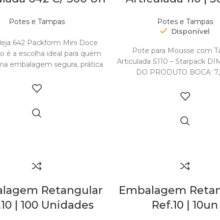
Potes e Tampas
Potes e Tampas
Out of stock
Disponível
eja 642 Packform Mini Doce
Pote para Mousse com 
 é a escolha ideal para quem
Articulada S110 – Starpack 
ma embalagem segura, prática
DO PRODUTO BOCA: 7
e elegante
FUNDO: 5cm ALTURA: 
CAPACIDADE: 110ml REFERÊ
DIMENSÕES E PES
lagem Retangular
Embalagem Retan
.10 | 100 Unidades
Ref.10 | 10un