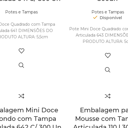
Potes e Tampas
Potes e Tampas
Out of stock
Disponível
Doce Quadrado com Tampa
Pote Mini Doce Quadrado c
culada 641 DIMENSÕES DO
Articulada 643 DIMENSÕ
ODUTO ALTURA: 5,5cm
PRODUTO ALTURA: 5
LARGURA: 8,5cm
LARGURA: 6,5cm
OMPRIMENTO: 8,5cm
COMPRIMENTO: 6,5
CAPACIDADE: 300ml
CAPACIDADE: 130m
ÊNCIA: S641 DIMENSÕES E
REFERÊNCIA: S643 DIME
ESO DA EMBALAGEM:
PESO
lagem Mini Doce
Embalagem pa
ondo com Tampa
Mousse com Ta
ulada 642 C/ 300 Un
Articulada 110 | 