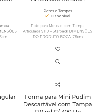
Potes e Tampas
Disponível
Tampa
Pote para Mousse com Tampa
DIMENSÕES
Articulada S110 – Starpack DIMENSÕES
,5cm
DO PRODUTO BOCA: 7,5cm
4cm
FUNDO: 5cm ALTURA: 4cm
NCIA: 110
CAPACIDADE: 110ml REFERÊNCIA: 110
O
DIMENSÕES E PESO
gular
Forma para Mini Pudim
Descartável com Tampa
120 ml C/ 300 Un