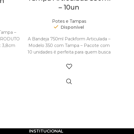
un
– 10un
Potes e Tampas
Disponível
Tampa –
 PRODUTO
A Bandeja 750ml Packform Articulada –
: 3,8cm
Modelo 350 com Tampa – Pacote com
NSÕES E
10 unidades é perfeita para quem busca
M:
INSTITUCIONAL