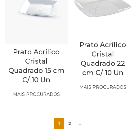
Prato Acrílico
Prato Acrílico
Cristal
Cristal
Quadrado 22
Quadrado 15 cm
cm C/ 10 Un
C/ 10 Un
MAIS PROCURADOS
Out of stock
MAIS PROCURADOS
Out of stock
1
2
→