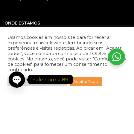
ONDE ESTAMOS
Av. José Moreira, 291 – Jardim Quarto Centenario, Mauá –
Usamos cookies em nosso site para fornecer a
SP, 09341-120
experiência mais relevante, lembrando suas
preferências e visitas repetidas. Ao clicar em “Aceitar
todos”, você concorda com o uso de TODOS os
cookies. No entanto, você pode visitar "Configurações
de cookies" para fornecer um consentimento
INSTITUCIONAL
controlado.
Fale com a 89
Política de Privacidsade
Configurações de Cookies
Aceitar Tudo
Open
Termos & Condições
chaty
Política de Frete
Contato
Blog
Nossos Produtos