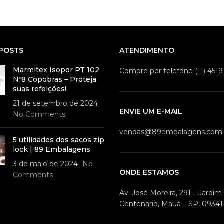
POSTS
ATENDIMENTO
Marmitex Isopor PT 102
Compre por telefone (11) 451
Nº8 Copobras – Proteja
suas refeições!
21 de setembro de 2024
ENVIE UM E-MAIL
No Comments
vendas@89embalagens.com.
5 utilidades dos sacos zip
lock | 89 Embalagens
3 de maio de 2024
No
ONDE ESTAMOS
Comments
Av. José Moreira, 291 – Jardi
Centenario, Mauá – SP, 09341