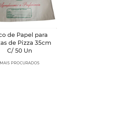
co de Papel para
xas de Pizza 35cm
C/ 50 Un
MAIS PROCURADOS
Out of stock