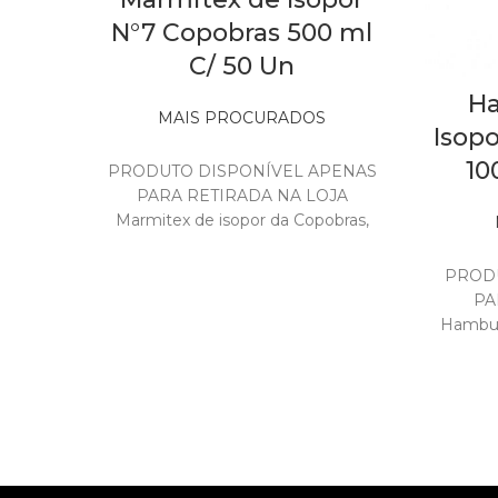
N°7 Copobras 500 ml
C/ 50 Un
Ha
MAIS PROCURADOS
Isop
Out of stock
10
PRODUTO DISPONÍVEL APENAS
PARA RETIRADA NA LOJA
Marmitex de isopor da Copobras,
ótima para armazenar e transportar
alimentos. Possui um
PRODU
PA
Hambur
002 
tampa
l