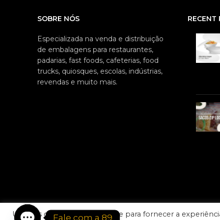
SOBRE NÓS
RECENT 
Especializada na venda e distribuição
de embalagens para restaurantes,
padarias, fast foods, cafeterias, food
trucks, quiosques, escolas, indústrias,
revendas e muito mais.
Usamos cookies em nosso site para fornecer a experiência 
Fale com a 89