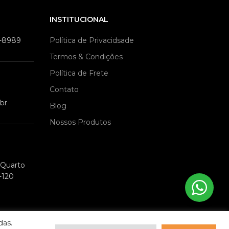
INSTITUCIONAL
9-8989
Política de Privacidsade
Termos & Condições
Política de Frete
Contato
br
Blog
Nossos Produtos
m Quarto
-120
das.