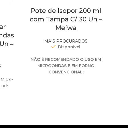
Pote de Isopor 200 ml
com Tampa C/ 30 Un –
ar
Sac
Meiwa
ondas
Bom
MAIS PROCURADOS
 Un –
Disponível
NÃO É RECOMENDADO O USO EM
MICROONDAS E EM FORNO
S
CONVENCIONAL;
Sachê
 Micro-
NÃO UTILIZE FORÇA EM DEMASIA
pack
QUANDO CORTAR OS ALIMENTOS,
resta
PARA QUE O TALHER NÃO CORTE
RGURA: 11cmCOMPRIMENTO: 8cmCAPACIDADE: 200mlREFE
O PRATO;
Cara
DA
NÃO CONTEM CFC.
cmLARGURA: 39,5cmPROFUNDIDADE: 30cmPESO: 4.145kg
 25