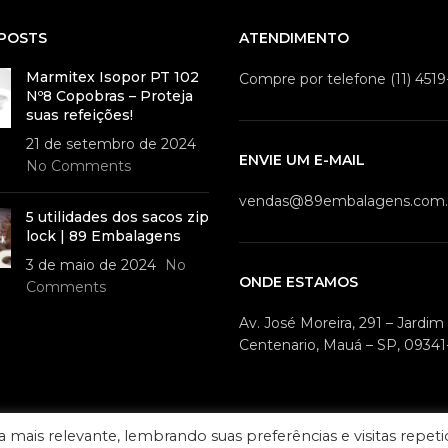
POSTS
ATENDIMENTO
Marmitex Isopor PT 102
Compre por telefone (11) 451
Nº8 Copobras – Proteja
suas refeições!
21 de setembro de 2024
ENVIE UM E-MAIL
No Comments
vendas@89embalagens.com.
5 utilidades dos sacos zip
lock | 89 Embalagens
3 de maio de 2024
No
ONDE ESTAMOS
Comments
Av. José Moreira, 291 – Jardi
Centenario, Mauá – SP, 09341
mais relevante, lembrando suas preferências e visitas repeti