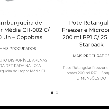
mburgueira de
Pote Retangul
or Média CH-002 C/
Freezer e Micro
0 Un – Copobras
200 ml PP1 C/ 25
Starpack
MAIS PROCURADOS
Out of stock
MAIS PROCURADO
TO DISPONÍVEL APENAS
Out of stock
RA RETIRADA NA LOJA
Pote Retangular Freezer e
gueira de Isopor Média CH-
ondas 200 ml PP1 – Star
CopobrasEmbalagem com
DIMENSÕES DO
 acoplada para transportar
PRODUTOALTURA: 4,5cmLA
anches, hambúrgueres
DIMENSÕES E PESO 
EMBALAGEM:ALTURA: 42,5
QUANTIDADE:PACOTE:
unidadesCAIXA: 450