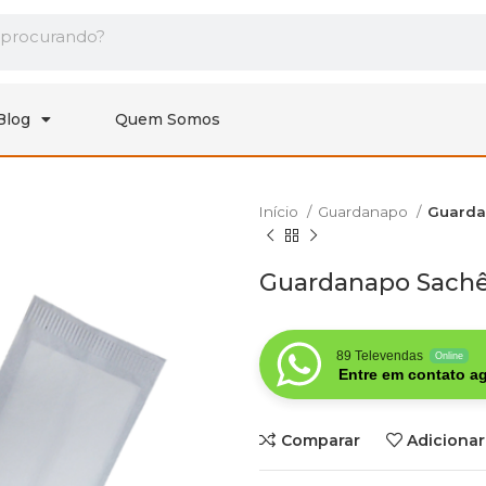
Blog
Quem Somos
Início
Guardanapo
Guarda
Guardanapo Sach
89 Televendas
Online
Entre em contato ag
Comparar
Adicionar