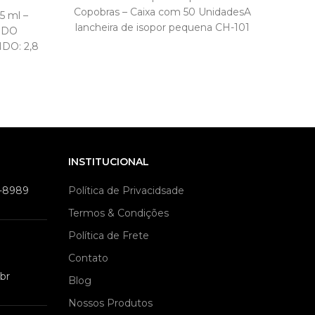
Copobras – Caixa com 50 UnidadesA
P
5 ml –
lancheira de isopor pequena CH-101
Mar
S DO
da Copobras é perfeita
armaz
DO: 2,8
Poss
ADE: 25
C
INSTITUCIONAL
9-8989
Política de Privacidsade
Termos & Condições
Política de Frete
Contato
br
Blog
Nossos Produtos