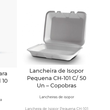
Lancheira de Isopor
M
ara
Pequena CH-101 C/ 50
Red
 10
Un – Copobras
Lancheiras de isopor
a
Out of stock
Lancheira de Isopor Pequena CH-101
PRO