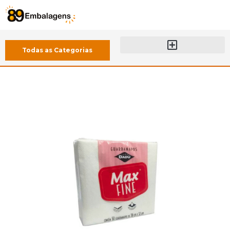
Todas as Categorias
Sobre a 89 Embalagens