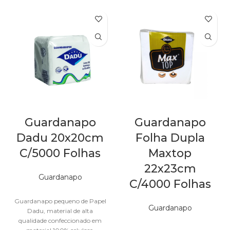
Guardanapo
Guardanapo
Dadu 20x20cm
Folha Dupla
C/5000 Folhas
Maxtop
22x23cm
Guardanapo
C/4000 Folhas
Out of stock
Guardanapo pequeno de Papel
Guardanapo
Dadu, material de alta
Out of stock
qualidade confeccionado em