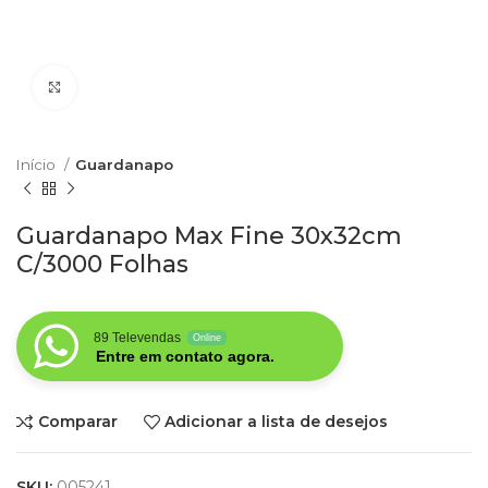
Clique para aumentar
Início
Guardanapo
Guardanapo Max Fine 30x32cm
C/3000 Folhas
89 Televendas
Online
Entre em contato agora.
Comparar
Adicionar a lista de desejos
SKU:
005241