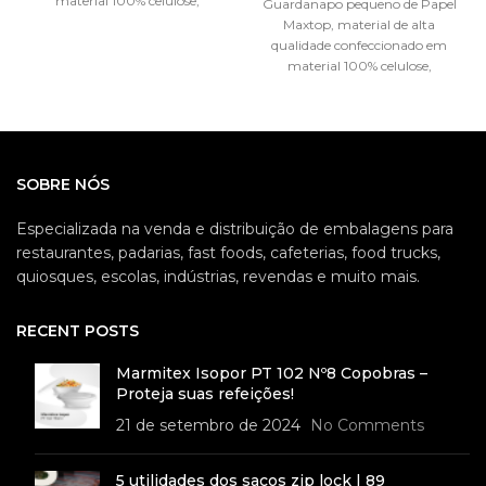
material 100% celulose,
Guardanapo pequeno de Papel
garantindo sempre satisfação
Maxtop, material de alta
na hora de
qualidade confeccionado em
material 100% celulose,
garantindo sempre satisfação
na hora de
SOBRE NÓS
Especializada na venda e distribuição de embalagens para
restaurantes, padarias, fast foods, cafeterias, food trucks,
quiosques, escolas, indústrias, revendas e muito mais.
RECENT POSTS
Marmitex Isopor PT 102 Nº8 Copobras –
Proteja suas refeições!
21 de setembro de 2024
No Comments
5 utilidades dos sacos zip lock | 89