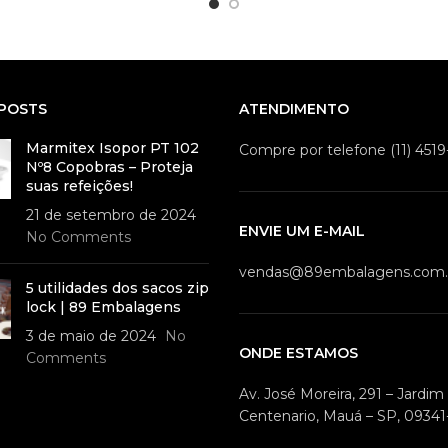
POSTS
ATENDIMENTO
Marmitex Isopor PT 102
Compre por telefone (11) 451
Nº8 Copobras – Proteja
suas refeições!
21 de setembro de 2024
ENVIE UM E-MAIL
No Comments
vendas@89embalagens.com.
5 utilidades dos sacos zip
lock | 89 Embalagens
3 de maio de 2024
No
ONDE ESTAMOS
Comments
Av. José Moreira, 291 – Jardi
Centenario, Mauá – SP, 09341