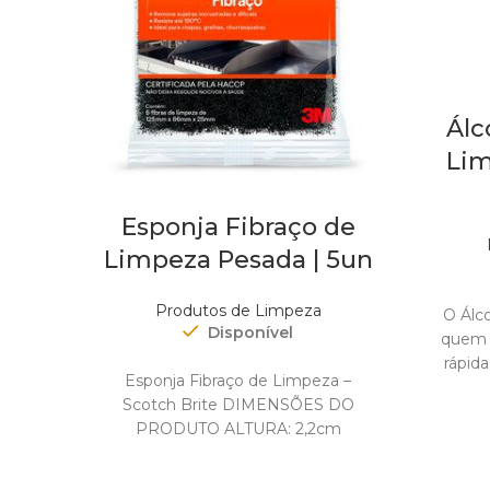
Álc
Lim
Esponja Fibraço de
Limpeza Pesada | 5un
Produtos de Limpeza
O Álco
Disponível
quem 
rápida
Esponja Fibraço de Limpeza –
Scotch Brite DIMENSÕES DO
PRODUTO ALTURA: 2,2cm
LARGURA: 8,7cm
COMPRIMENTO: 12,5cm