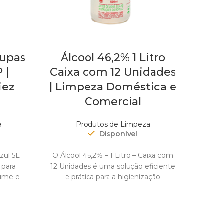
upas
Álcool 46,2% 1 Litro
 |
Caixa com 12 Unidades
Con
iez
| Limpeza Doméstica e
Comercial
a
Produtos de Limpeza
Disponível
Desi
D
zul 5L
O Álcool 46,2% – 1 Litro – Caixa com
ALT
 para
12 Unidades é uma solução eficiente
COMP
fume e
e prática para a higienização
E PE
roupas.