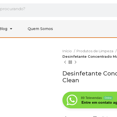
Blog
Quem Somos
Início
Produtos de Limpeza
Desinfetante Concentrado M
Desinfetante Con
Clean
89 Televendas
Online
Entre em contato ag