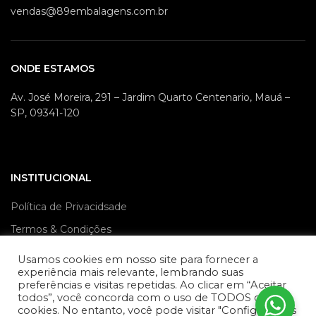
vendas@89embalagens.com.br
ONDE ESTAMOS
Av. José Moreira, 291 – Jardim Quarto Centenario, Mauá –
SP, 09341-120
INSTITUCIONAL
Política de Privacidsade
Termos & Condições
Política de Frete
Usamos cookies em nosso site para fornecer a
experiência mais relevante, lembrando suas
Contato
preferências e visitas repetidas. Ao clicar em “Aceitar
Blog
todos”, você concorda com o uso de TODOS os
cookies. No entanto, você pode visitar "Configurações