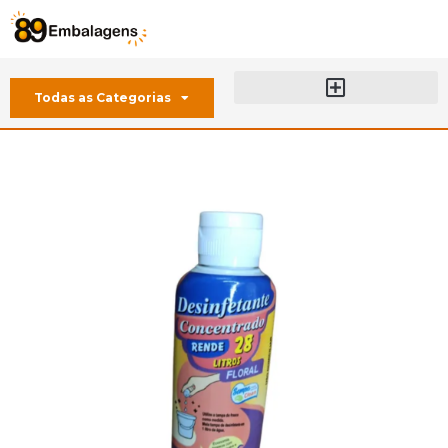
Todas as Categorias
Sobre a 89 Embalagens