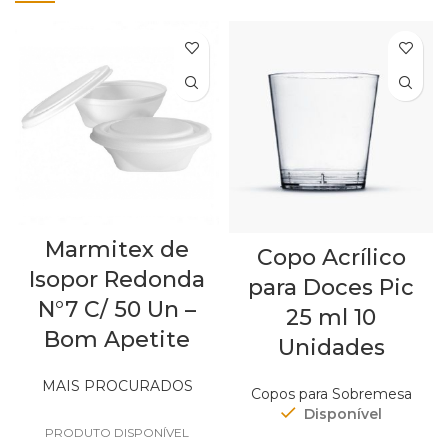
Marmitex de
Copo Acrílico
Isopor Redonda
para Doces Pic
N°7 C/ 50 Un –
25 ml 10
Bom Apetite
Unidades
MAIS PROCURADOS
Copos para Sobremesa
Out of stock
Disponível
PRODUTO DISPONÍVEL