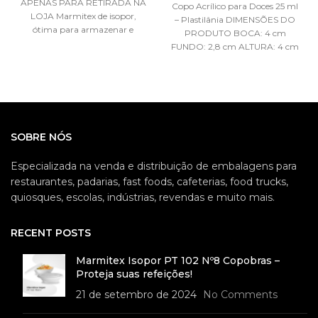
APENAS PARA RETIRADA NA
Copo Acrílico para Doces 25 ml
LOJA Marmitex de isopor,
– Plastilânia DIMENSÕES DO
ótima para armazenar e
PRODUTO BOCA: 4 cm
transportar alimentos. Possui
FUNDO: 2,8 cm ALTURA: 4 cm
um excelente fechamento
CAPACIDADE: 25 ml
REFERÊNCIA: PIC
SOBRE NÓS
Especializada na venda e distribuição de embalagens para
restaurantes, padarias, fast foods, cafeterias, food trucks,
quiosques, escolas, indústrias, revendas e muito mais.
RECENT POSTS
Marmitex Isopor PT 102 Nº8 Copobras –
Proteja suas refeições!
21 de setembro de 2024
No Comments