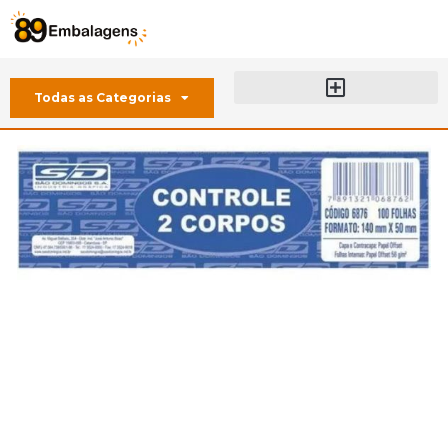
Todas as Categorias
Sobre a 89 Embalagens