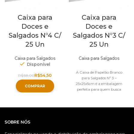
Caixa para
Caixa para
Doces e
Doces e
Salgados N°4 C/
Salgados N°3 C/
25 Un
25 Un
Caixa para Salgados
Caixa para Salgados
Disponível
Out of stock
A Caixa de Papelão Branco
R$
54,50
R$
58,00
para Salgados Nº 3 –
25x25x5cm é a embalagem
COMPRAR
perfeita para quem busca
apresentação elegante,
SOBRE NÓS