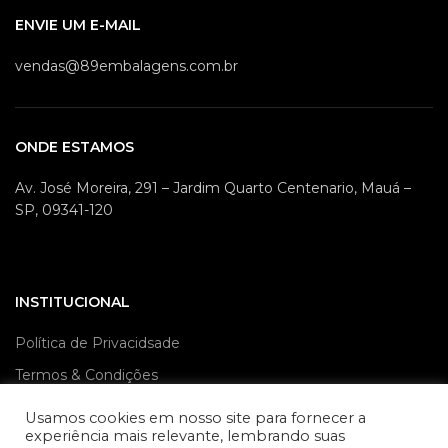
ENVIE UM E-MAIL
vendas@89embalagens.com.br
ONDE ESTAMOS
Av. José Moreira, 291 – Jardim Quarto Centenario, Mauá –
SP, 09341-120
INSTITUCIONAL
Política de Privacidsade
Termos & Condições
Política de Frete
Usamos cookies em nosso site para fornecer a
experiência mais relevante, lembrando suas
Contato