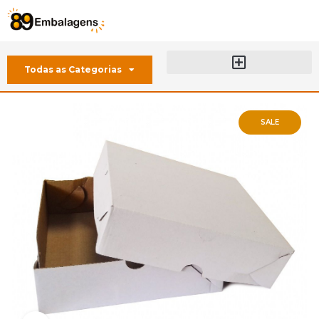
Todas as Categorias
Sobre a 89 Embalagens
SALE