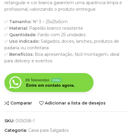
retangular e cor branca garantem uma aparência limpa e
profissional, valorizando o produto entregue.
✅
Tamanho:
Nº 3 – 25x25x5cm
✅
Material:
Papelão branco resistente
✅
Quantidade:
Fardo com 25 unidades
✅
Uso indicado:
Salgados, doces, lanches, produtos de
padaria ou confeitaria
✅
Benefícios:
Boa apresentação, fácil montagem, ideal
para delivery e eventos
89 Televendas
Online
Entre em contato agora.
Comparar
Adicionar a lista de desejos
SKU:
005058-1
Categoria:
Caixa para Salgados