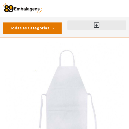
Todas as Categorias
Sobre a 89 Embalagens