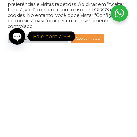
ONDE ESTAMOS
preferências e visitas repetidas. Ao clicar em “Aceitar
todos”, você concorda com o uso de TODOS os
Av. José Moreira, 291 – Jardim Quarto Centenario, Mauá –
cookies. No entanto, você pode visitar "Configurações
SP, 09341-120
de cookies" para fornecer um consentimento
controlado.
Fale com a 89
Configurações de Cookies
Aceitar Tudo
Open
INSTITUCIONAL
chaty
Política de Privacidsade
Termos & Condições
Política de Frete
Contato
Blog
Nossos Produtos
89 Embalangens
2021 Criado por
Vitrusweb - Agência de Marketing
.